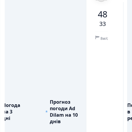
35
41
47
40
35
40
46
48
💨
💨
ПОРИВИ ВІТРУ, М/С
ПОРИВИ ВІТРУ, М/С
5
7
16
11
4
4
8
33
💧
💧
ОПАДИ, ММ
ОПАДИ, ММ
8м/с
Прогноз
Погода
П
погоди Ad
на 3
в
Dilam на 10
дні
ре
днів