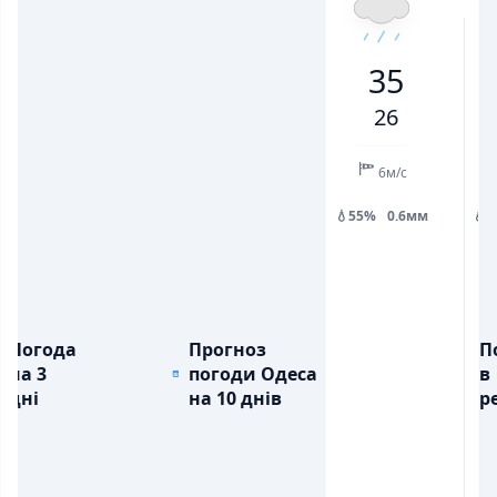
27
29
35
28
24
24
30
35
💨
💨
ПОРИВИ ВІТРУ, М/С
ПОРИВИ ВІТРУ, М/С
6
9
9
14
13
13
13
26
💧
💧
ОПАДИ, ММ
ОПАДИ, ММ
0.2
0.4
6м/с
💧55%
0.6мм
💧
Погода
Прогноз
П
на 3
погоди Одеса
в
дні
на 10 днів
ре