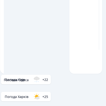
Погода Київ
+22
Головна
/
Одеса
Погода Харків
+25