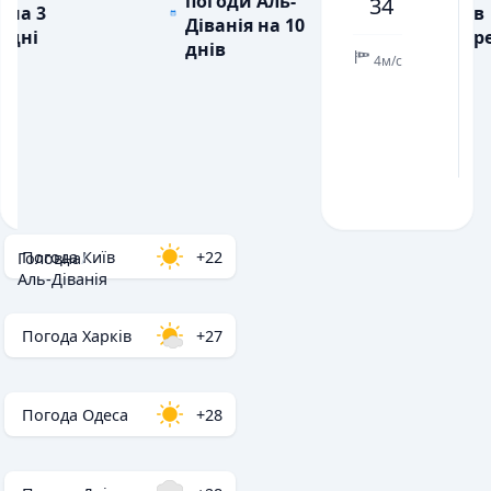
погоди Аль-
34
на 3
в
💧
💧
ОПАДИ, ММ
ОПАДИ, ММ
Діванія на 10
дні
ре
днів
4м/с
Погода Київ
+22
Головна
/
Аль-Діванія
Погода Харків
+27
Погода Одеса
+28