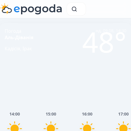
48°
Погода
нд, 09.08, 14:30
Аль-Діванія
Кадісія, Ірак
14:00
15:00
16:00
17:00