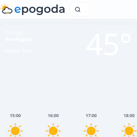
45°
Погода
пт, 07.08, 15:17
Фаллуджа
Анбар, Ірак
15:00
16:00
17:00
18:00