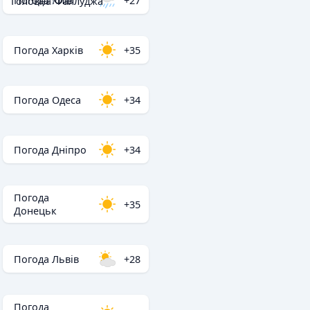
Погода Київ
+27
Головна
/
Фаллуджа
Погода Харків
+35
Погода Одеса
+34
Погода Дніпро
+34
Погода
+35
Донецьк
Погода Львів
+28
Погода