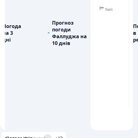
5м/с
Прогноз
Погода
П
погоди
на 3
в
Фаллуджа на
дні
ре
10 днів