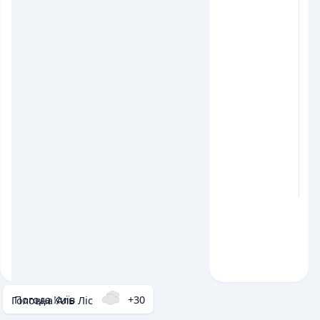
Погода Київ
+30
Головна
/
Аль Ліс