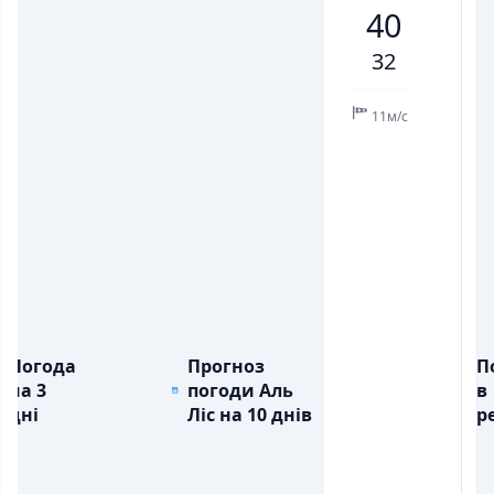
40
💨
💨
ПОРИВИ ВІТРУ, М/С
ПОРИВИ ВІТРУ, М/С
9
11
18
13
8
6
14
32
💧
💧
ОПАДИ, ММ
ОПАДИ, ММ
11м/с
Погода
Прогноз
П
на 3
погоди Аль
в
дні
Ліс на 10 днів
ре