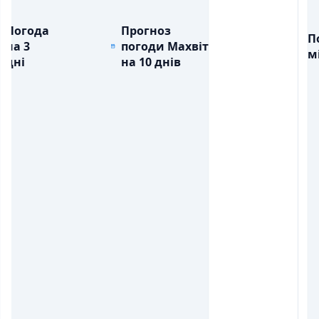
Погода
Прогноз
П
на 3
погоди Махвіт
м
дні
на 10 днів