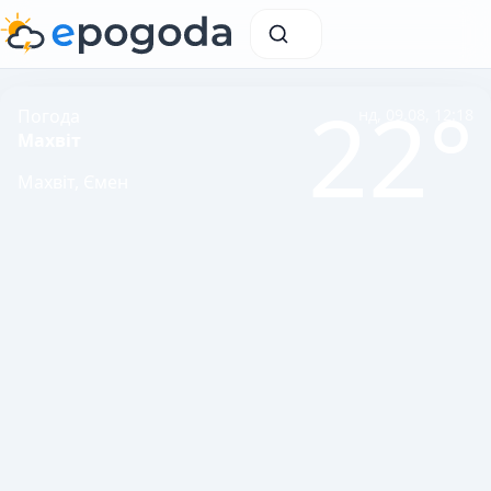
22°
Погода
нд, 09.08, 12:18
Махвіт
Махвіт, Ємен