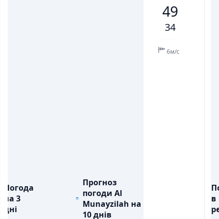
49
💨
💨
ПОРИВИ ВІТРУ, М/С
ПОРИВИ ВІТРУ, М/С
7
9
11
10
2
7
10
34
💧
💧
ОПАДИ, ММ
ОПАДИ, ММ
6м/с
Прогноз
Погода
П
погоди Al
на 3
в
Munayzilah на
дні
ре
10 днів