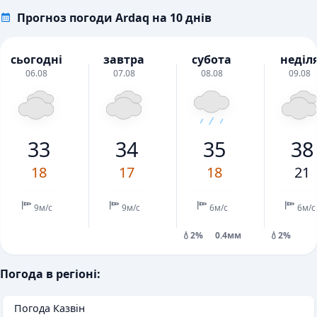
Прогноз погоди Ardaq на 10 днів
сьогодні
завтра
субота
неділ
06.08
07.08
08.08
09.08
33
34
35
38
18
17
18
21
9м/с
9м/с
6м/с
6м/с
💧2%
0.4мм
💧2%
Погода в регіоні:
Погода Казвін