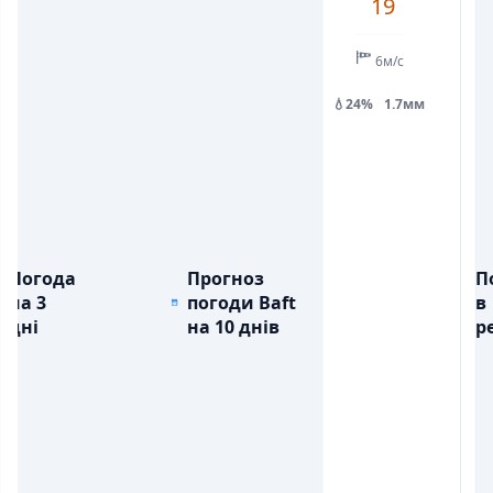
19
💧
💧
ОПАДИ, ММ
ОПАДИ, ММ
1.7
6м/с
💧24%
1.7мм
Погода
Прогноз
П
на 3
погоди Baft
в
дні
на 10 днів
ре