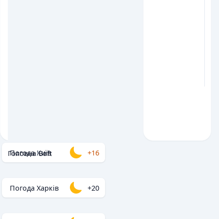
Погода Київ
+16
Головна
/
Baft
Погода Харків
+20