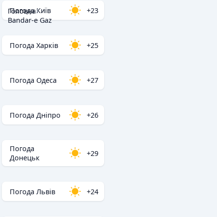
Погода Київ
+23
Головна
/
Bandar-e Gaz
Погода Харків
+25
Погода Одеса
+27
Погода Дніпро
+26
Погода
+29
Донецьк
Погода Львів
+24