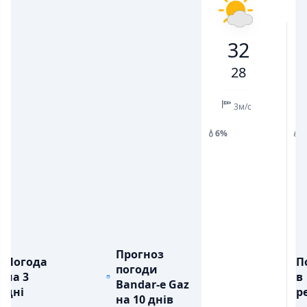
30
31
31
29
27
29
30
32
💨
💨
ПОРИВИ ВІТРУ, М/С
ПОРИВИ ВІТРУ, М/С
5
6
7
5
5
6
6
28
💧
💧
ОПАДИ, ММ
ОПАДИ, ММ
0.4
3м/с
💧6%
💧
Прогноз
Погода
П
погоди
на 3
в
Bandar-e Gaz
дні
ре
на 10 днів