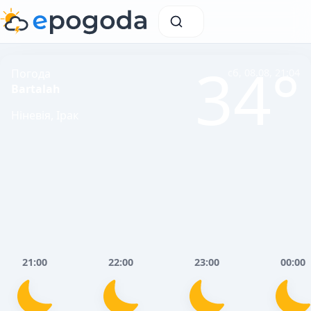
34°
Погода
сб, 08.08, 21:04
Bartalah
Ніневія, Ірак
21:00
22:00
23:00
00:00