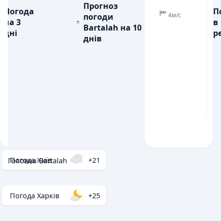
Прогноз
Погода
П
4м/с
погоди
на 3
в
Bartalah на 10
дні
ре
днів
Погода Київ
+21
Головна
/
Bartalah
Погода Харків
+25