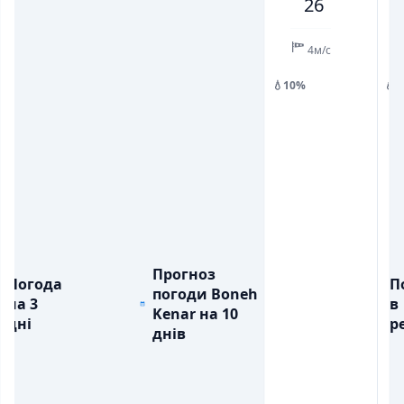
26
💧
💧
ОПАДИ, ММ
ОПАДИ, ММ
0.1
4м/с
💧10%
💧
Прогноз
Погода
П
погоди Boneh
на 3
в
Kenar на 10
дні
ре
днів