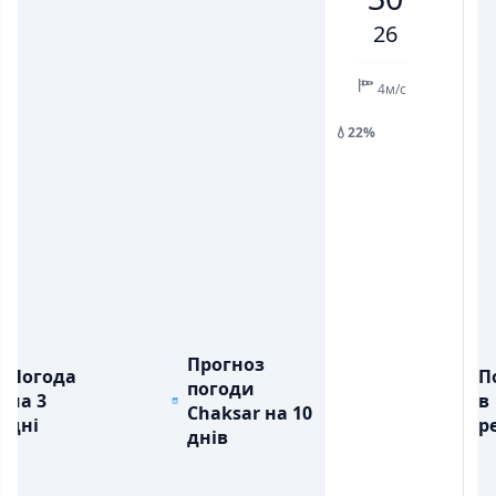
3
4
7
6
4
6
6
26
💧
💧
ОПАДИ, ММ
ОПАДИ, ММ
4м/с
💧22%
Прогноз
Погода
П
погоди
на 3
в
Chaksar на 10
дні
ре
днів