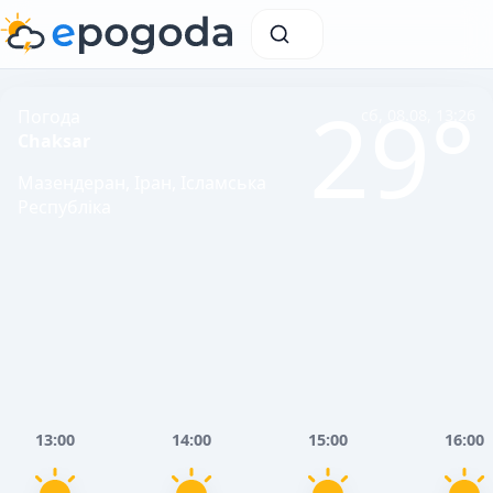
29°
Погода
сб, 08.08, 13:26
Chaksar
Мазендеран, Іран, Ісламська
Республіка
13:00
14:00
15:00
16:00