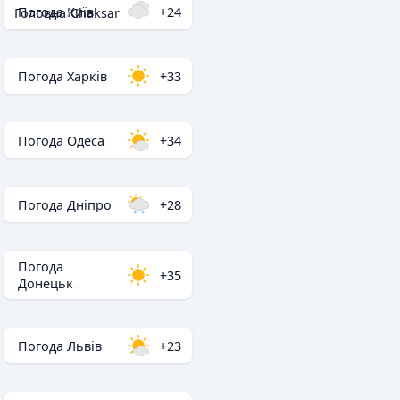
Погода Київ
+24
Головна
/
Chaksar
Погода Харків
+33
Погода Одеса
+34
Погода Дніпро
+28
Погода
+35
Донецьк
Погода Львів
+23