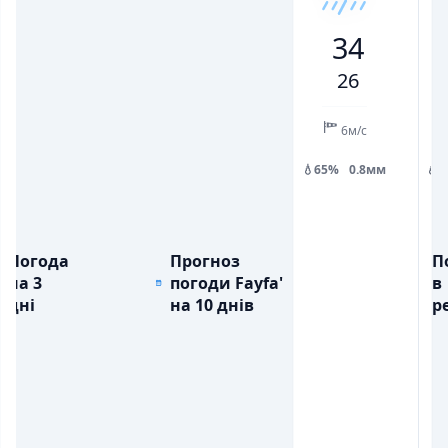
26
31
33
29
27
30
34
34
💨
💨
ПОРИВИ ВІТРУ, М/С
ПОРИВИ ВІТРУ, М/С
3
8
12
6
3
9
11
26
💧
💧
ОПАДИ, ММ
ОПАДИ, ММ
0.8
6м/с
💧65%
0.8мм
💧
Погода
Прогноз
П
на 3
погоди Fayfa'
в
дні
на 10 днів
ре