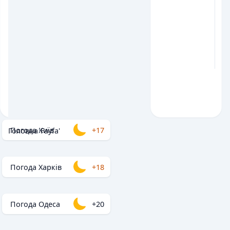
Погода Київ
+17
Головна
/
Fayfa'
Погода Харків
+18
Погода Одеса
+20