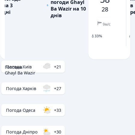
погоди Ghayl
на 3
в
3
7
16
7
4
9
16
28
Ba Wazir на 10
дні
ре
💧
💧
ОПАДИ, ММ
ОПАДИ, ММ
днів
9м/с
💧33%
💧
Погода Київ
+21
Головна
/
Ghayl Ba Wazir
Погода Харків
+27
Погода Одеса
+33
Погода Дніпро
+30