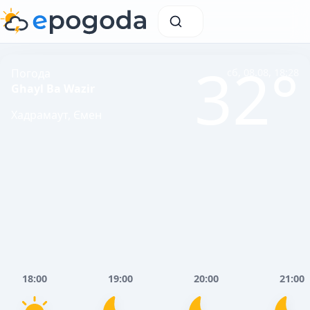
32°
Погода
сб, 08.08, 18:28
Ghayl Ba Wazir
Хадрамаут, Ємен
18:00
19:00
20:00
21:00