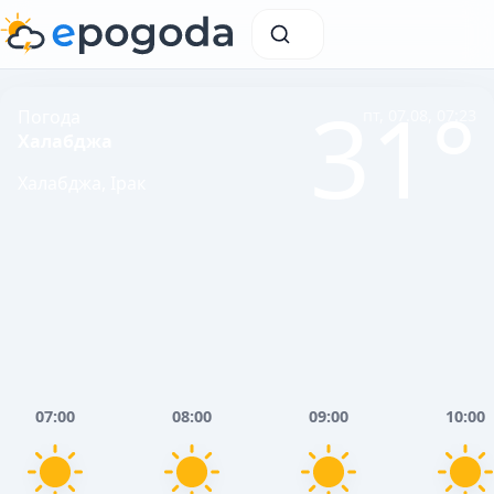
31°
Погода
пт, 07.08, 07:23
Халабджа
Халабджа, Ірак
07:00
08:00
09:00
10:00