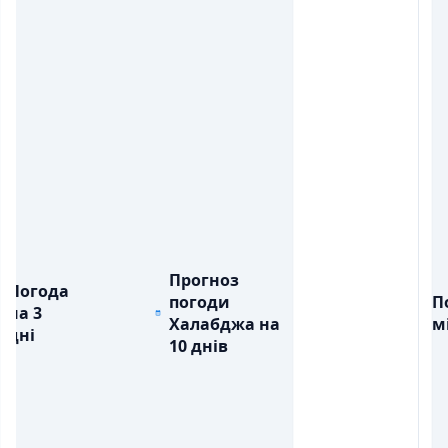
Прогноз
Погода
погоди
П
на 3
Халабджа на
м
дні
10 днів