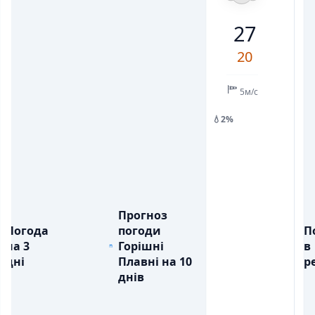
21
22
27
24
22
24
30
27
💨
💨
ПОРИВИ ВІТРУ, М/С
ПОРИВИ ВІТРУ, М/С
9
10
11
10
8
9
9
20
💧
💧
ОПАДИ, ММ
ОПАДИ, ММ
5м/с
💧2%
Прогноз
Погода
погоди
П
на 3
Горішні
в
дні
Плавні на 10
ре
днів