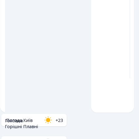
Погода Київ
+23
Головна
/
Горішні Плавні