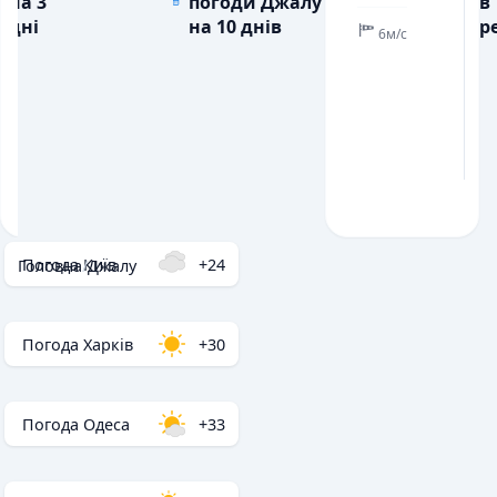
на 3
погоди Джалу
в
дні
на 10 днів
ре
6м/с
Погода Київ
+24
Головна
/
Джалу
Погода Харків
+30
Погода Одеса
+33