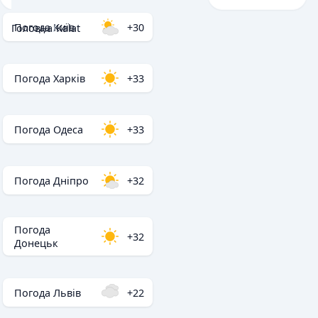
Погода Київ
+30
Головна
/
Kalat
Погода Харків
+33
Погода Одеса
+33
Погода Дніпро
+32
Погода
+32
Донецьк
Погода Львів
+22