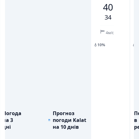
40
💨
💨
ПОРИВИ ВІТРУ, М/С
ПОРИВИ ВІТРУ, М/С
2
8
9
3
2
9
9
34
💧
💧
ОПАДИ, ММ
ОПАДИ, ММ
4м/с
💧10%
💧
Погода
Прогноз
П
на 3
погоди Kalat
в
дні
на 10 днів
ре