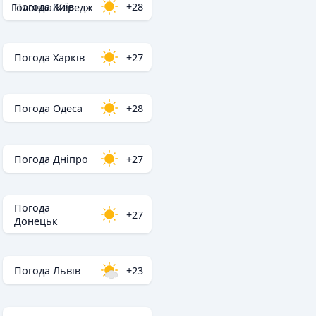
Погода Київ
+28
Головна
/
Кередж
Погода Харків
+27
Погода Одеса
+28
Погода Дніпро
+27
Погода
+27
Донецьк
Погода Львів
+23