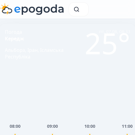
25°
Погода
пт, 07.08, 08:33
Кередж
Альборз, Іран, Ісламська
Республіка
08:00
09:00
10:00
11:00