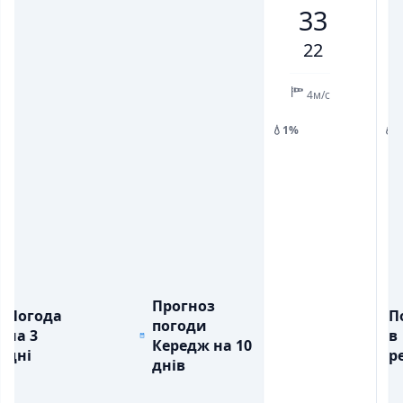
33
💨
💨
ПОРИВИ ВІТРУ, М/С
ПОРИВИ ВІТРУ, М/С
6
10
11
8
6
10
11
22
💧
💧
ОПАДИ, ММ
ОПАДИ, ММ
4м/с
💧1%
💧
Прогноз
Погода
П
погоди
на 3
в
Кередж на 10
дні
ре
днів