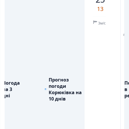
5
5
6
5
5
9
12
13
💧
💧
ОПАДИ, ММ
ОПАДИ, ММ
3м/с
💧
Прогноз
Погода
П
погоди
на 3
в
Корюківка на
дні
ре
10 днів