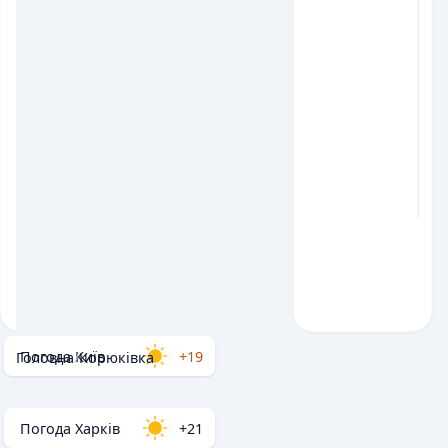
Погода Київ
+19
Головна
/
Корюківка
Погода Харків
+21