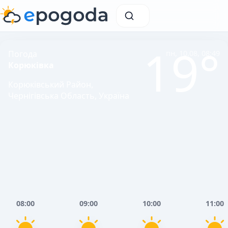
19°
Погода
пн, 10.08, 08:49
Корюківка
Корюківський Район,
Чернігівська Область, Україна
08:00
09:00
10:00
11:00