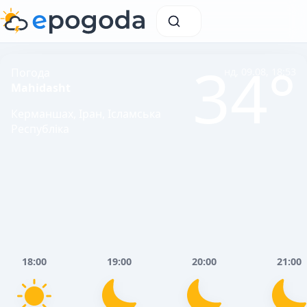
34°
Погода
нд, 09.08, 18:53
Mahidasht
Керманшах, Іран, Ісламська
Республіка
18:00
19:00
20:00
21:00