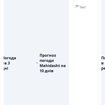
6м/с
Прогноз
Погода
П
погоди
на 3
в
Mahidasht на
дні
ре
10 днів