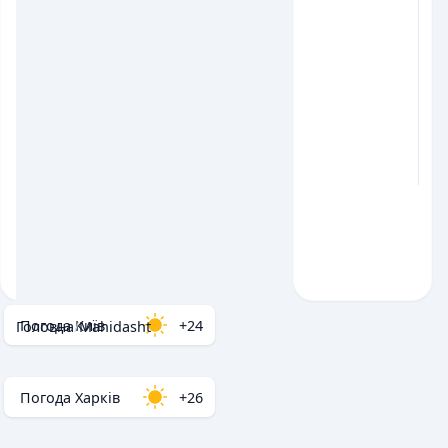
Погода Київ
+24
Головна
/
Mahidasht
Погода Харків
+26