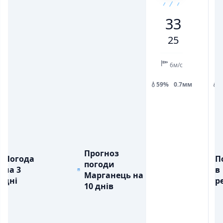
26
31
33
27
24
27
28
33
💨
💨
ПОРИВИ ВІТРУ, М/С
ПОРИВИ ВІТРУ, М/С
7
7
13
10
9
12
13
25
💧
💧
ОПАДИ, ММ
ОПАДИ, ММ
0.1
0.6
1.8
6м/с
💧59%
0.7мм
💧
Прогноз
Погода
П
погоди
на 3
в
Марганець на
дні
ре
10 днів