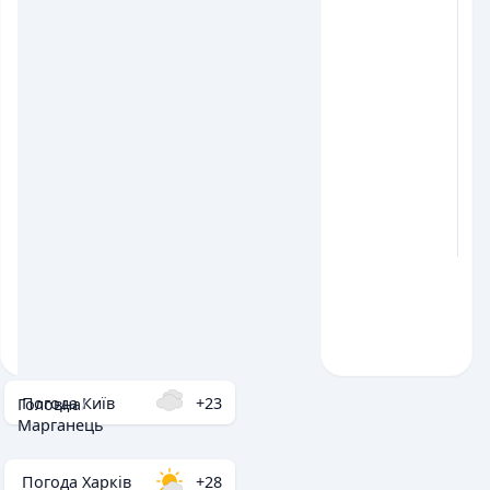
Погода Київ
+23
Головна
/
Марганець
Погода Харків
+28