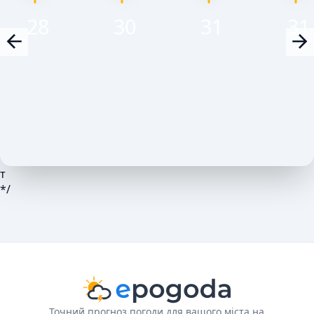
28
30
31
31
т
*/
Точний прогноз погоди для вашого міста на