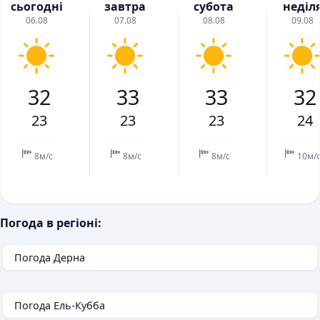
сьогодні
завтра
субота
неділ
06.08
07.08
08.08
09.08
32
33
33
32
23
23
23
24
8м/с
8м/с
8м/с
10м/
Погода в регіоні:
Погода Дерна
Погода Ель-Кубба