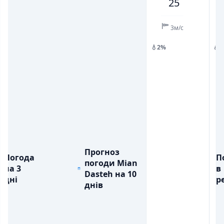
25
💧
💧
ОПАДИ, ММ
ОПАДИ, ММ
3м/с
💧2%
💧
Прогноз
Погода
П
погоди Mian
на 3
в
Dasteh на 10
дні
ре
днів