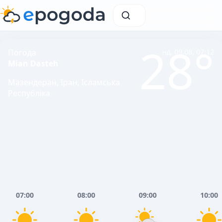
28°
Погода
нд, 09.08, 07:12
Mian Dasteh
Мазендеран, Іран, Ісламська
Республіка
07:00
08:00
09:00
10:00