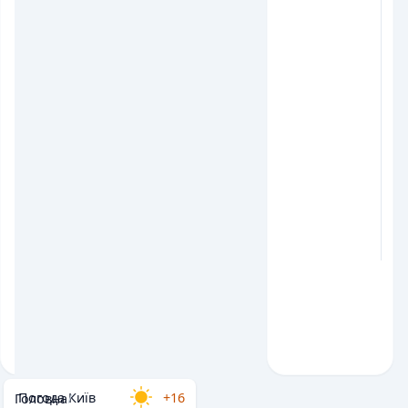
Погода Київ
+16
Головна
/