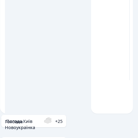
Погода Київ
+25
Головна
/
Новоукраїнка