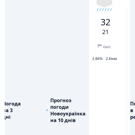
22
28
29
24
19
21
26
32
💨
💨
ПОРИВИ ВІТРУ, М/С
ПОРИВИ ВІТРУ, М/С
5
7
9
12
11
12
13
21
💧
💧
ОПАДИ, ММ
ОПАДИ, ММ
2.5
0.3
6м/с
💧86%
2.8мм
💧
Прогноз
Погода
П
погоди
на 3
в
Новоукраїнка
дні
ре
на 10 днів