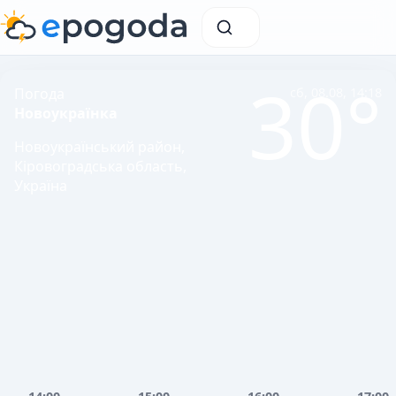
30°
Погода
сб, 08.08, 14:18
Новоукраїнка
Новоукраїнський район,
Кіровоградська область,
Україна