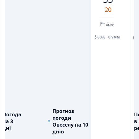
5
4
8
8
7
5
6
20
💧
💧
ОПАДИ, ММ
ОПАДИ, ММ
0.6
0.3
3.8
2.9
0.3
4м/с
💧80%
0.9мм
💧
Прогноз
Погода
П
погоди
на 3
в
Овеселу на 10
дні
ре
днів