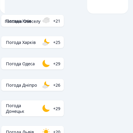
Погода Київ
+21
Головна
/
Овеселу
Погода Харків
+25
Погода Одеса
+29
Погода Дніпро
+26
Погода
+29
Донецьк
Погода Львів
+20