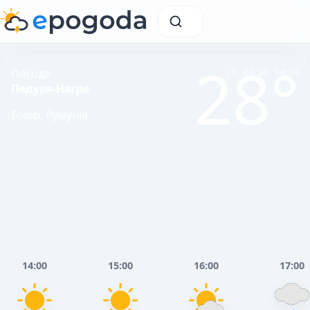
28°
Погода
сб, 08.08, 14:29
Педуря-Нягре
Біхор, Румунія
14:00
15:00
16:00
17:00