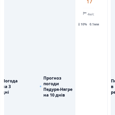
17
💧
💧
ОПАДИ, ММ
ОПАДИ, ММ
0.1
4м/с
💧10%
0.1мм
Прогноз
Погода
П
погоди
на 3
в
Педуря-Нягре
дні
ре
на 10 днів