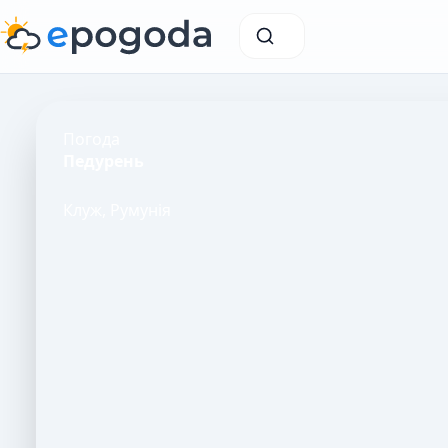
Погода
Педурень
Клуж, Румунія