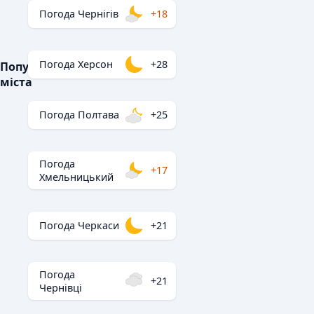
Погода Чернігів
+18
Погода Херсон
+28
Популярні
міста
Погода Полтава
+25
Погода
+17
Хмельницький
Погода Черкаси
+21
Погода
+21
Чернівці