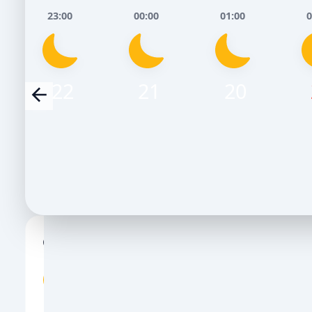
23:00
00:00
01:00
0
22
21
20
Сьогодні, 8 Серпня
Завтра, 9 
НІЧ
РАНОК
ДЕНЬ
ВЕЧІР
НІЧ
РАНОК
ДЕ
20
21
30
24
19
22
2