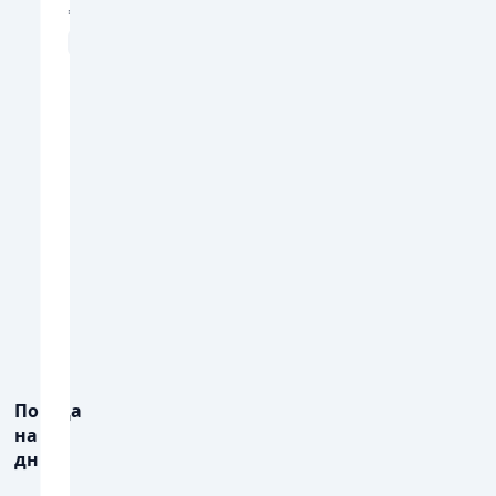
💨
💨
ПОРИВИ ВІТРУ, М/С
ПОРИВИ ВІТРУ, М
4
7
7
7
7
6
💧
💧
ОПАДИ, ММ
ОПАДИ, ММ
0.6
1.5
0.
Погода
на 3
дні