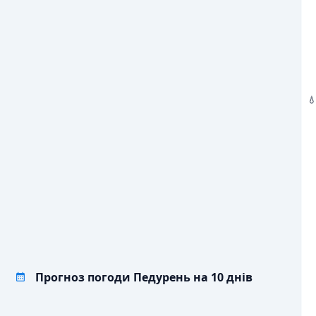
💨
/С
ПОРИВИ ВІТРУ, М/С
7
6
7
5
5
5
💧
ОПАДИ, ММ
2

Прогноз погоди Педурень на 10 днів