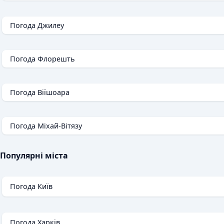
Погода Джилеу
Погода Флорешть
Погода Віїшоара
Погода Міхай-Вітязу
Популярні міста
Погода Київ
Погода Харків