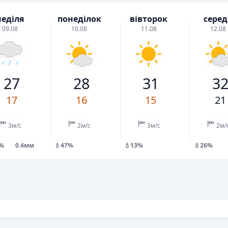
неділя
понеділок
вівторок
серед
09.08
10.08
11.08
12.08
27
28
31
3
17
16
15
21
3м/с
2м/с
3м/с
2м/
8%
0.4мм
💧47%
💧13%
💧26%