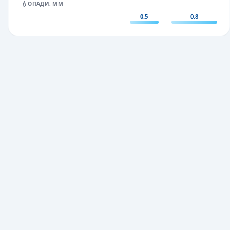
💧
ОПАДИ, ММ
0.5
0.8