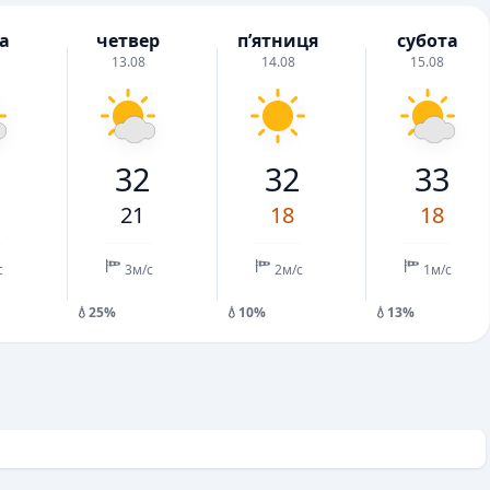
а
четвер
пʼятниця
субота
13.08
14.08
15.08
2
32
32
33
21
18
18
с
3м/с
2м/с
1м/с
💧25%
💧10%
💧13%