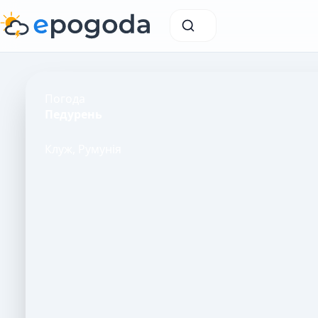
Погода
Педурень
Клуж, Румунія