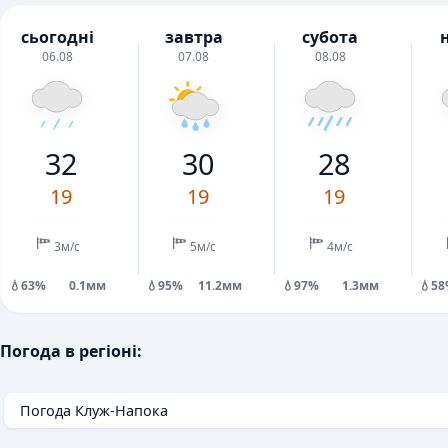
сьогодні
завтра
субота
06.08
07.08
08.08
32
30
28
19
19
19
3м/с
5м/с
4м/с
💧63%
0.1мм
💧95%
11.2мм
💧97%
1.3мм
💧5
Погода в регіоні:
Погода Клуж-Напока