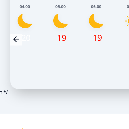
04:00
05:00
06:00
0
20
19
19
т */