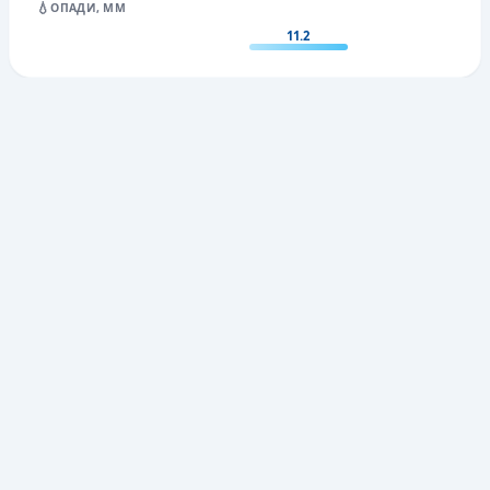
💧
ОПАДИ, ММ
11.2