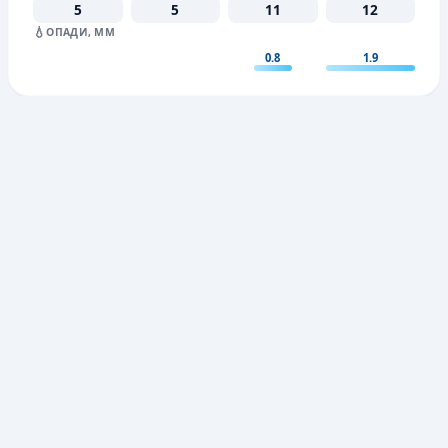
5
5
11
12
💧
ОПАДИ, ММ
0.8
1.9