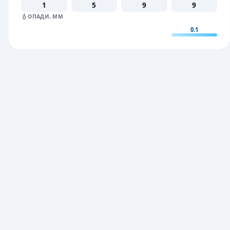
1
5
9
9
💧
ОПАДИ, ММ
0.1