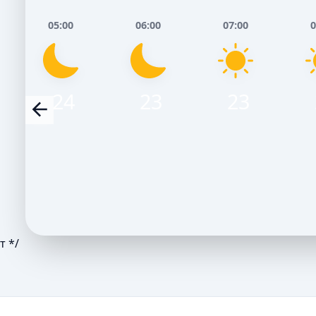
05:00
06:00
07:00
0
24
23
23
т */