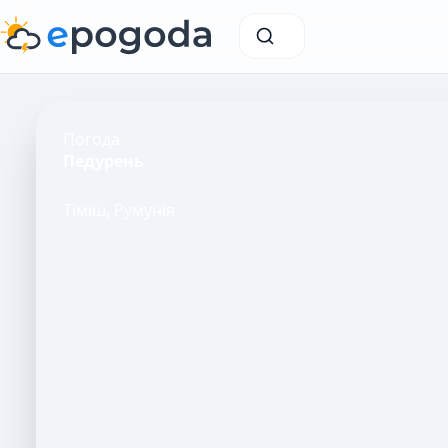
Погода
Педурень
Тіміш, Румунія