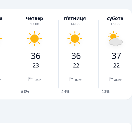
а
четвер
пʼятниця
субота
13.08
14.08
15.08
7
36
36
37
23
22
22
с
3м/с
3м/с
4м/с
💧8%
💧4%
💧2%