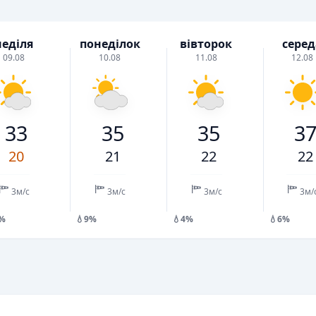
неділя
понеділок
вівторок
серед
09.08
10.08
11.08
12.08
33
35
35
3
20
21
22
22
3м/с
3м/с
3м/с
3м/
3%
💧9%
💧4%
💧6%