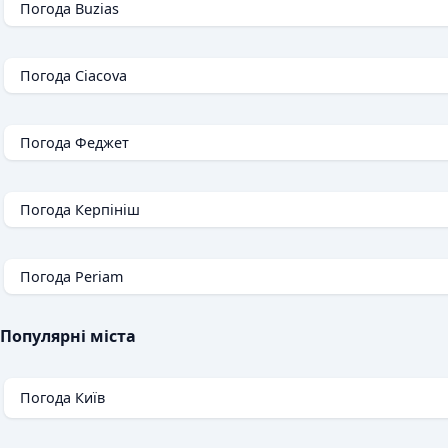
Погода Buzias
Погода Ciacova
Погода Феджет
Погода Керпініш
Погода Periam
Популярні міста
Погода Київ