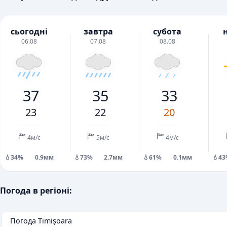
сьогодні
завтра
субота
06.08
07.08
08.08
37
35
33
23
22
20
4м/с
5м/с
4м/с
💧34%
0.9мм
💧73%
2.7мм
💧61%
0.1мм
💧4
Погода в регіоні:
Погода Timișoara