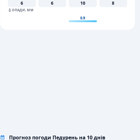
6
6
10
8
💧
ОПАДИ, ММ
0.9
Прогноз погоди Педурень на 10 днів