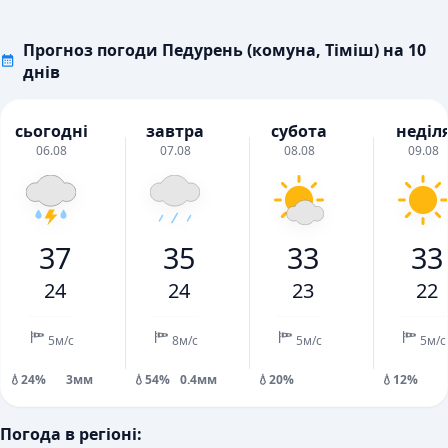
Прогноз погоди Педурень (комуна, Тіміш) на 10
днів
сьогодні
завтра
субота
неділ
06.08
07.08
08.08
09.08
37
35
33
33
24
24
23
22
5м/с
8м/с
5м/с
5м/с
💧24%
3мм
💧54%
0.4мм
💧20%
💧12%
Погода в регіоні: