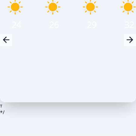
24
26
29
32
т
*/