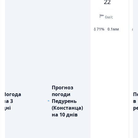
22
💧
💧
ОПАДИ, ММ
ОПАДИ, ММ
0.1
0.1
6м/с
💧71%
0.1мм
💧
Прогноз
Погода
погоди
П
на 3
Педурень
в
дні
(Констанца)
ре
на 10 днів