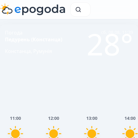
28°
Погода
сб, 08.08, 11:39
Педурень (Констанца)
Констанца, Румунія
11:00
12:00
13:00
14:00