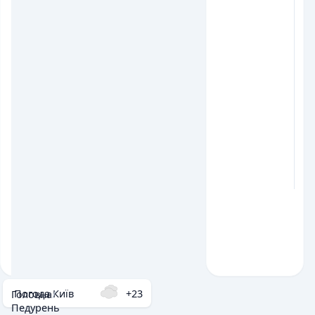
Погода Київ
+23
Головна
/
Педурень