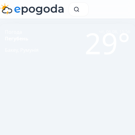
29°
Погода
чт, 06.08, 15:56
Пегубень
Бакеу, Румунія