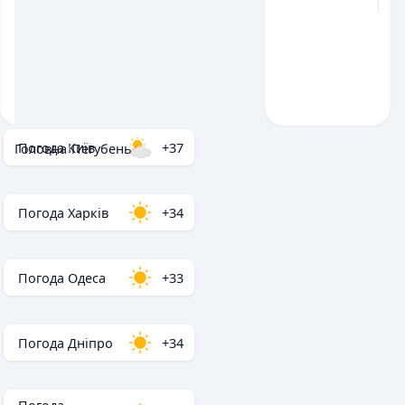
Погода Київ
+37
Головна
/
Пегубень
Погода Харків
+34
Погода Одеса
+33
Погода Дніпро
+34