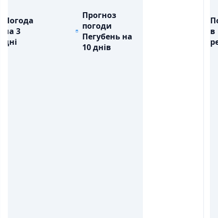
Прогноз
Погода
П
погоди
на 3
в
Пегубень на
дні
ре
10 днів