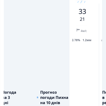
22
27
32
26
22
24
27
33
💨
💨
ПОРИВИ ВІТРУ, М/С
ПОРИВИ ВІТРУ, М/С
5
7
10
8
10
13
14
21
💧
💧
ОПАДИ, ММ
ОПАДИ, ММ
1.2
2.7
4м/с
💧78%
1.2мм
💧
Погода
Прогноз
П
на 3
погоди Пихна
в
дні
на 10 днів
ре