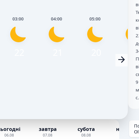
в
Т
03:00
04:00
05:00
06:0
к
в
2
д
22
21
20
2
3
П
в
с
9
м
с.
П
сьогодні
завтра
субота
неділя
Ol
06.08
07.08
08.08
09.08