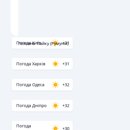
Погода Київ
+31
Головна
/
Пайку (Румунія)
Погода Харків
+31
Погода Одеса
+32
Погода Дніпро
+32
Погода
+30