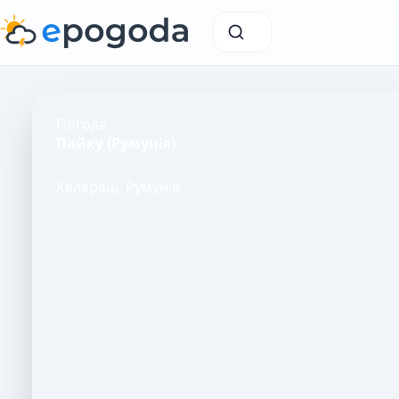
Погода
Пайку (Румунія)
Келераш, Румунія