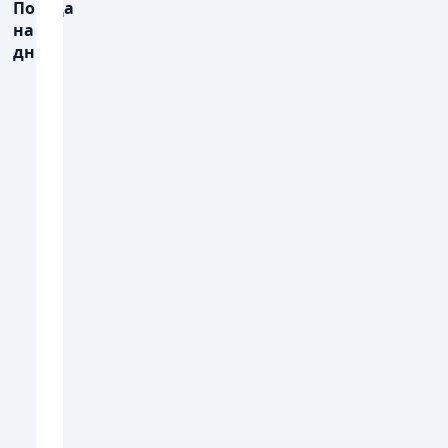
Погода
на 3
дні