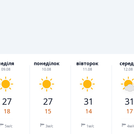
неділя
понеділок
вівторок
серед
09.08
10.08
11.08
12.08
27
27
31
3
18
15
14
17
5м/с
3м/с
1м/с
4м/