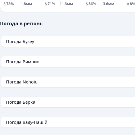
💧78%
1.8мм
💧71%
11.3мм
💧86%
3.6мм
💧8
Погода в регіоні:
Погода Бузеу
Погода Римник
Погода Nehoiu
Погода Берка
Погода Ваду-Пашій