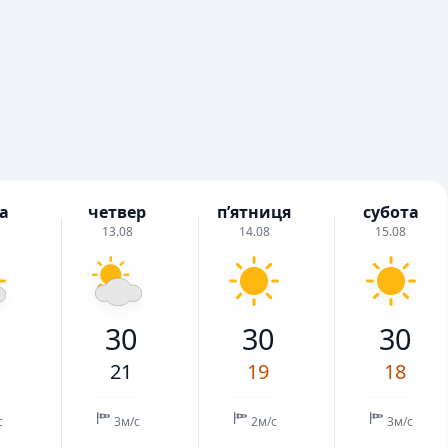
а
четвер
пʼятниця
субота
13.08
14.08
15.08
1
30
30
30
21
19
18
с
3м/с
2м/с
3м/с