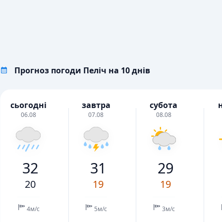
Прогноз погоди Пеліч на 10 днів
сьогодні
завтра
субота
06.08
07.08
08.08
32
31
29
20
19
19
4м/с
5м/с
3м/с