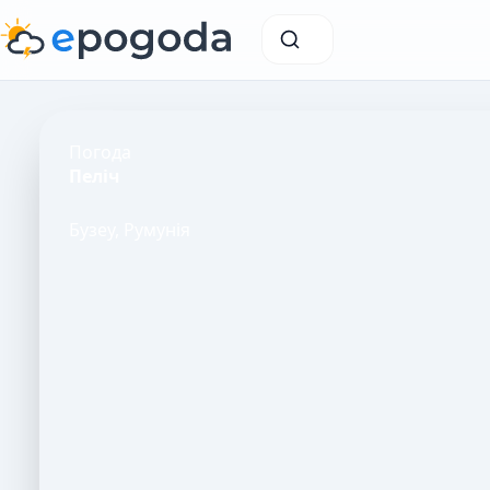
Погода
Пеліч
Бузеу, Румунія