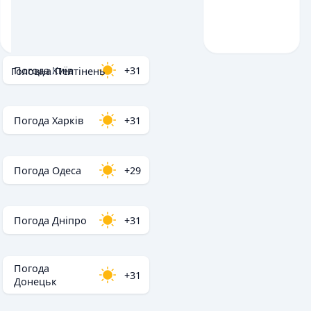
Погода Київ
+31
Головна
/
Пелтінень
Погода Харків
+31
Погода Одеса
+29
Погода Дніпро
+31
Погода
+31
Донецьк