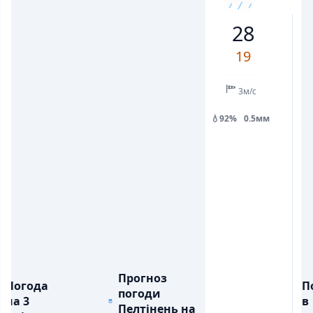
19
26
27
23
21
25
24
28
💨
💨
ПОРИВИ ВІТРУ, М/С
ПОРИВИ ВІТРУ, М/С
7
7
6
7
10
10
7
19
💧
💧
ОПАДИ, ММ
ОПАДИ, ММ
0.5
9.9
3м/с
💧92%
0.5мм

10
Прогноз
Погода
П
погоди
на 3
в
Пелтінень на