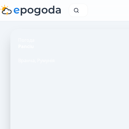
Погода
Panciu
Вранча, Румунія