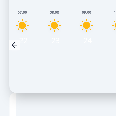
07:00
08:00
09:00
1
22
23
24
Сьогодні, 8 Серпня
Завтра, 9 
НІЧ
РАНОК
ДЕНЬ
ВЕЧІР
НІЧ
РАНОК
ДЕ