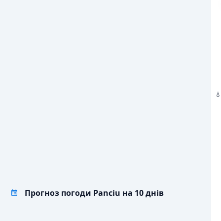
6
22
18
21
28
25
💨
/С
ПОРИВИ ВІТРУ, М/С
3
11
6
8
8
7
💧
ОПАДИ, ММ

Прогноз погоди Panciu на 10 днів