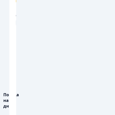
23
24
28
23
20
21
2
💨
💨
ПОРИВИ ВІТРУ, М/С
ПОРИВИ ВІТРУ, М
12
14
15
13
11
12
1
💧
💧
ОПАДИ, ММ
ОПАДИ, ММ
0.7
Погода
на 3
дні