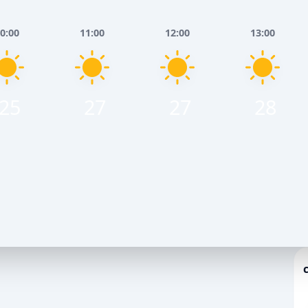
0:00
11:00
12:00
13:00
25
27
27
28
Серпня
Понеділок, 10 Серпня
НЬ
ВЕЧІР
НІЧ
РАНОК
ДЕНЬ
ВЕЧІР