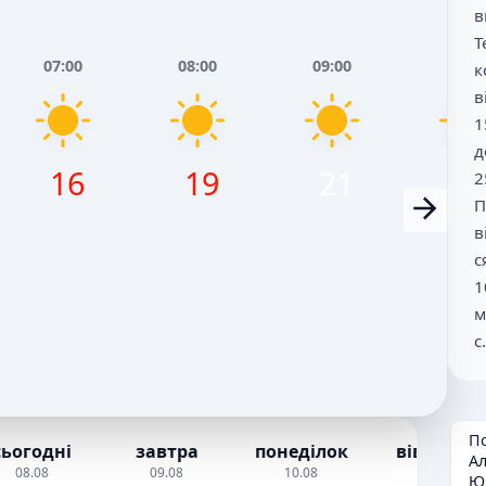
в
Т
07:00
08:00
09:00
10:0
к
в
1
д
16
19
21
2
2
П
в
с
1
м
с.
П
сьогодні
завтра
понеділок
вівторок
Ал
08.08
09.08
10.08
11.08
Ю