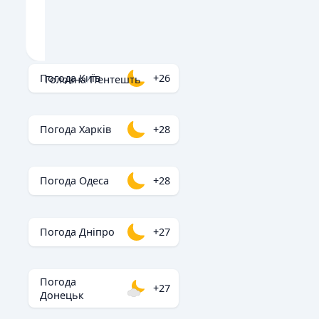
Погода Київ
+26
Головна
/
Пентешть
Погода Харків
+28
Погода Одеса
+28
Погода Дніпро
+27
Погода
+27
Донецьк