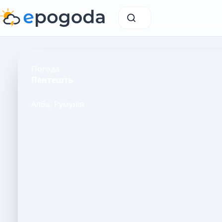
Погода
Пентешть
Алба, Румунія