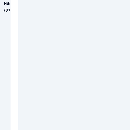
на 3
дні