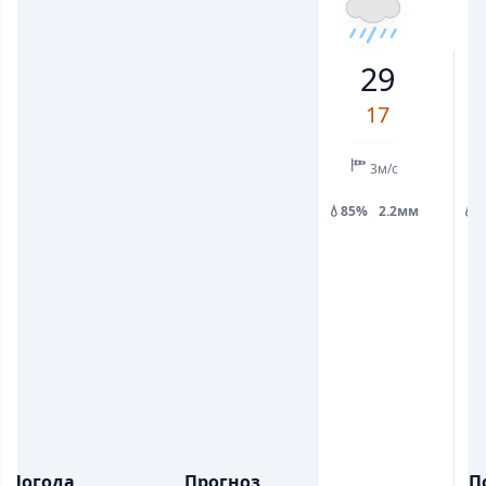
19
26
27
21
18
19
22
29
💨
💨
ПОРИВИ ВІТРУ, М/С
ПОРИВИ ВІТРУ, М/С
5
5
6
7
7
9
12
17
💧
💧
ОПАДИ, ММ
ОПАДИ, ММ
0.6
1.6
0.9
2.1
0.7
3м/с
💧85%
2.2мм
💧
Погода
Прогноз
П