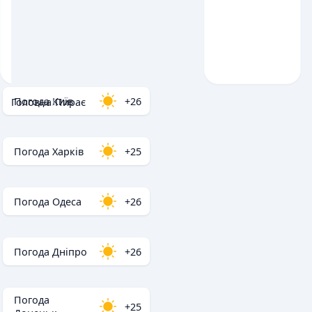
Погода Київ
+26
Головна
/
Пирає
Погода Харків
+25
Погода Одеса
+26
Погода Дніпро
+26
Погода
+25