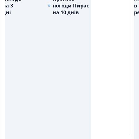
на 3
погоди Пирає
в
дні
на 10 днів
ре