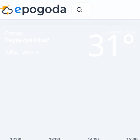
31°
Погода
чт, 06.08, 12:45
Пиреу-луй-Міхай
Алба, Румунія
12:00
13:00
14:00
15:00