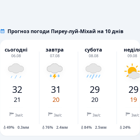
Прогноз погоди Пиреу-луй-Міхай на 10 днів
сьогодні
завтра
субота
неділ
06.08
07.08
08.08
09.08
32
31
29
29
21
20
20
19
3м/с
3м/с
3м/с
3м/с
💧49%
0.3мм
💧76%
2.4мм
💧84%
2.5мм
💧24%