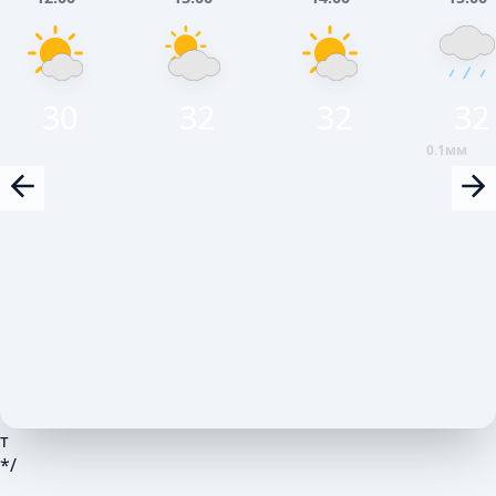
30
32
32
32
0.1мм
т
*/