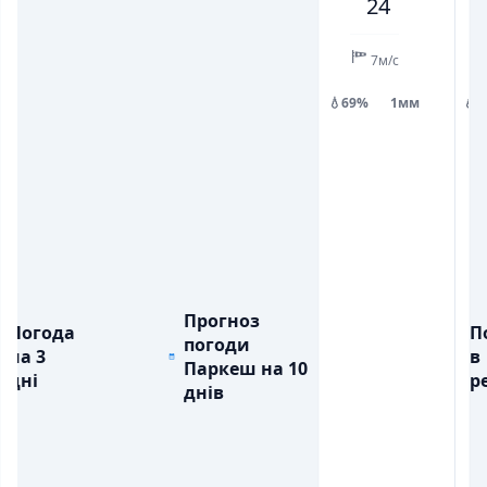
24
💧
💧
ОПАДИ, ММ
ОПАДИ, ММ
1
7м/с
💧69%
1мм
💧
Прогноз
Погода
П
погоди
на 3
в
Паркеш на 10
дні
ре
днів