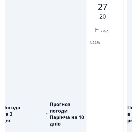
27
💨
💨
ПОРИВИ ВІТРУ, М/С
ПОРИВИ ВІТРУ, М/С
11
15
15
14
10
11
12
20
💧
💧
ОПАДИ, ММ
ОПАДИ, ММ
7м/с
💧22%
Прогноз
Погода
П
погоди
на 3
в
Парінча на 10
дні
ре
днів