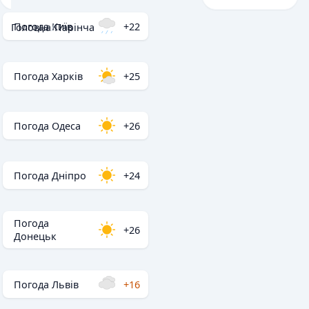
Погода Київ
+22
Головна
/
Парінча
Погода Харків
+25
Погода Одеса
+26
Погода Дніпро
+24
Погода
+26
Донецьк
Погода Львів
+16