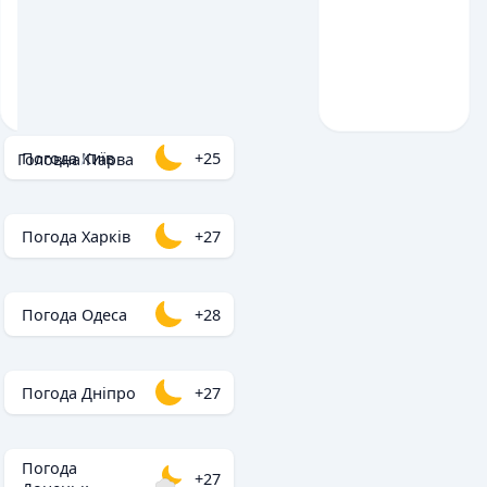
Погода Київ
+25
Головна
/
Парва
Погода Харків
+27
Погода Одеса
+28
Погода Дніпро
+27
Погода
+27