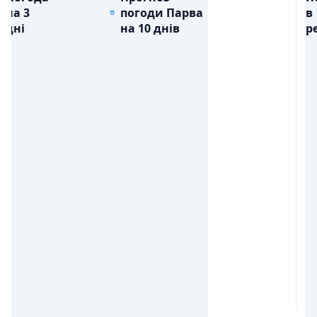
на 3
погоди Парва
в
дні
на 10 днів
ре