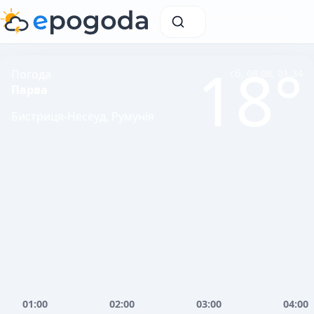
18°
Погода
сб, 08.08, 01:34
Парва
Бистриця-Несеуд, Румунія
01:00
02:00
03:00
04:00