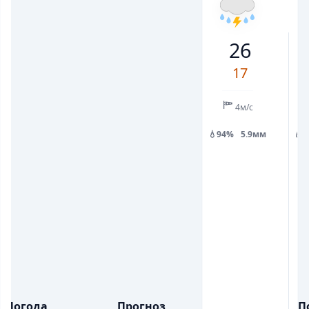
17
22
21
19
18
18
24
26
💨
💨
ПОРИВИ ВІТРУ, М/С
ПОРИВИ ВІТРУ, М/С
8
10
10
9
8
8
7
17
💧
💧
ОПАДИ, ММ
ОПАДИ, ММ
5.7
0.2
4м/с
💧94%
5.9мм
💧
Погода
Прогноз
П