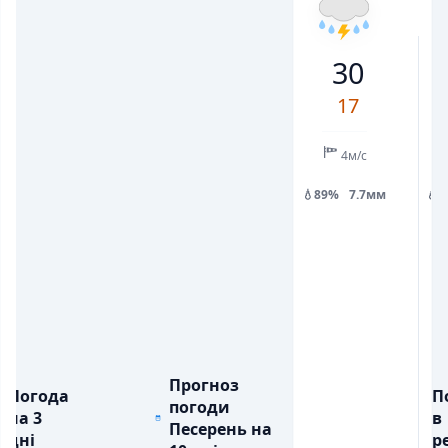
19
22
30
20
18
20
26
30
💨
💨
ПОРИВИ ВІТРУ, М/С
ПОРИВИ ВІТРУ, М/С
2
4
9
9
4
6
7
17
💧
💧
ОПАДИ, ММ
ОПАДИ, ММ
0.3
7.4
4м/с
💧89%
7.7мм
💧
Прогноз
Погода
П
погоди
на 3
в
Песерень на
дні
ре