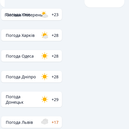
Погода Київ
+23
Головна
/
Песерень
Погода Харків
+28
Погода Одеса
+28
Погода Дніпро
+28
Погода
+29
Донецьк
Погода Львів
+17