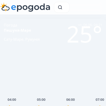
25°
Погода
чт, 06.08, 04:21
Пешуня-Маре
Сату-Маре, Румунія
04:00
05:00
06:00
07:00