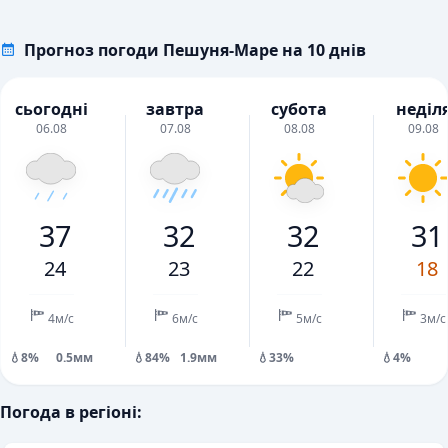
Прогноз погоди Пешуня-Маре на 10 днів
сьогодні
завтра
субота
неділ
06.08
07.08
08.08
09.08
37
32
32
31
24
23
22
18
4м/с
6м/с
5м/с
3м/с
💧8%
0.5мм
💧84%
1.9мм
💧33%
💧4%
Погода в регіоні: