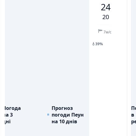
24
💨
💨
ПОРИВИ ВІТРУ, М/С
ПОРИВИ ВІТРУ, М/С
8
11
13
13
6
9
10
20
💧
💧
ОПАДИ, ММ
ОПАДИ, ММ
7м/с
💧39%
Погода
Прогноз
П
на 3
погоди Пеун
в
дні
на 10 днів
ре