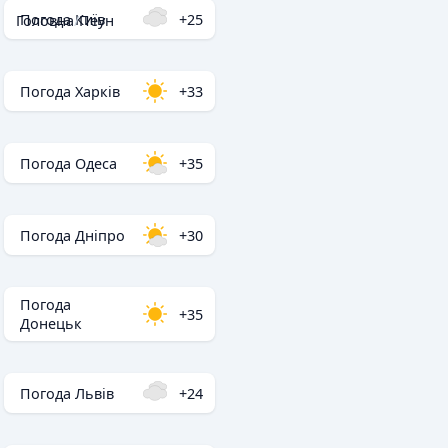
Погода Київ
+25
Головна
/
Пеун
Погода Харків
+33
Погода Одеса
+35
Погода Дніпро
+30
Погода
+35
Донецьк
Погода Львів
+24