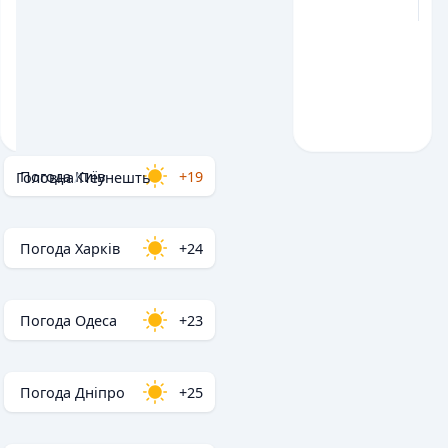
Погода Київ
+19
Головна
/
Пеунешть
Погода Харків
+24
Погода Одеса
+23
Погода Дніпро
+25