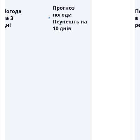
Прогноз
Погода
П
погоди
на 3
в
Пеунешть на
дні
ре
10 днів