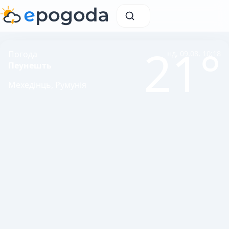
21°
Погода
нд, 09.08, 10:18
Пеунешть
Мехедінць, Румунія