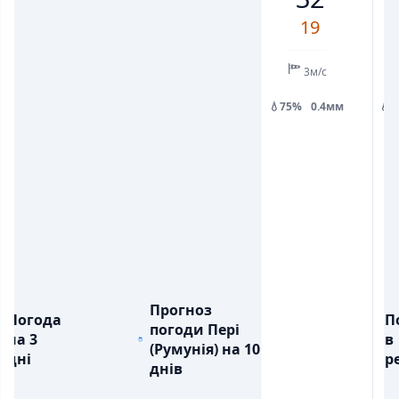
2
3
8
7
10
5
6
19
💧
💧
ОПАДИ, ММ
ОПАДИ, ММ
0.3
0.1
0.1
0.3
0.5
3м/с
💧75%
0.4мм
💧
Прогноз
Погода
П
погоди Пері
на 3
в
(Румунія) на 10
дні
ре
днів