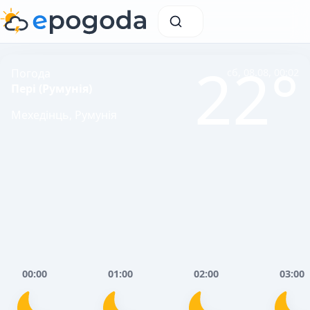
22°
Погода
сб, 08.08, 00:02
Пері (Румунія)
Мехедінць, Румунія
00:00
01:00
02:00
03:00